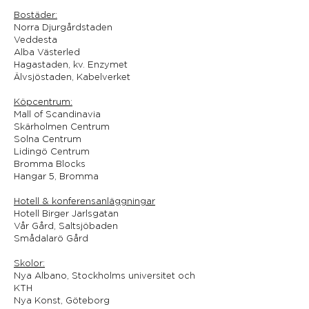
Bostäder:
Norra Djurgårdstaden
Veddesta
Alba Västerled
Hagastaden, kv. Enzymet
Älvsjöstaden, Kabelverket
Köpcentrum:
Mall of Scandinavia
Skärholmen Centrum
Solna Centrum
Lidingö Centrum
Bromma Blocks
Hangar 5, Bromma
Hotell & konferensanläggningar
Hotell Birger Jarlsgatan
Vår Gård, Saltsjöbaden
Smådalarö Gård
Skolor:
Nya Albano, Stockholms universitet och
KTH
Nya Konst, Göteborg