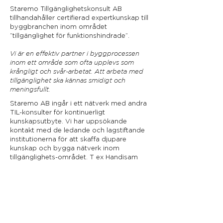
Staremo Tillgänglighetskonsult AB
tillhandahåller certifierad expertkunskap till
byggbranchen inom området
”tillgänglighet för funktionshindrade”.
Vi är en effektiv partner i byggprocessen
inom ett område som ofta upplevs som
krångligt och svår-arbetat. Att arbeta med
tillgänglighet ska kännas smidigt och
meningsfullt.
Staremo AB ingår i ett nätverk med andra
TIL-konsulter för kontinuerligt
kunskapsutbyte. Vi har uppsökande
kontakt med de ledande och lagstiftande
institutionerna för att skaffa djupare
kunskap och bygga nätverk inom
tillgänglighets-området. T ex Handisam
och Boverket.
Ett mindre men väl utvecklat nätverk finns
inom
funktionshinderrörelsen för
kunskapsutbyte.
Joachim Staremo